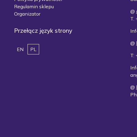
Regulamin sklepu
@
Organizator
T.
Przełącz język strony
Inf
@
EN
PL
T:
Inf
an
@
Ph