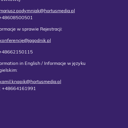
mariusz.podymniak@hortusmedia.pl
 +48608500501
ormacje w sprawie Rejestracji:
konferencje@jagodnik.pl
 +48662150115
ormation in English / Informacje w języku
gielskim:
kamil.knapik@hortusmedia.pl
: +48664161991