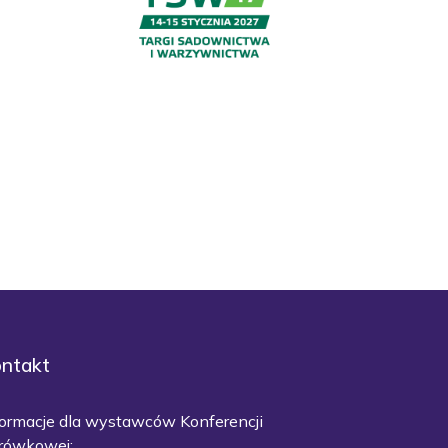
ntakt
formacje dla wystawców Konferencji
rówkowej: