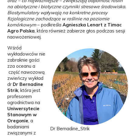
oraz – co najważniejsze – zwiększają odporność roślin
na abiotyczne i biotyczne czynniki stresowe środowiska.
Biostymulatory wpływają na konkretne procesy
fizjologiczne zachodzące w roślinie na poziomie
komórkowym
– podkreśla
Agnieszka Lenart z Timac
Agro Polska
, która również zabierze głos podczas sesji
naowożeniowej.
Wśród
wykładowców nie
zabraknie gości
zza oceanu a
część nawozową
zwieńczy wykład
dr
Dr Bernadine
Strik
, która jest
profesorem
ogrodnictwa na
Uniwersytecie
Stanowym w
Oregonie
, a
badaniami
Dr Bernadine_Strik
związanymi z