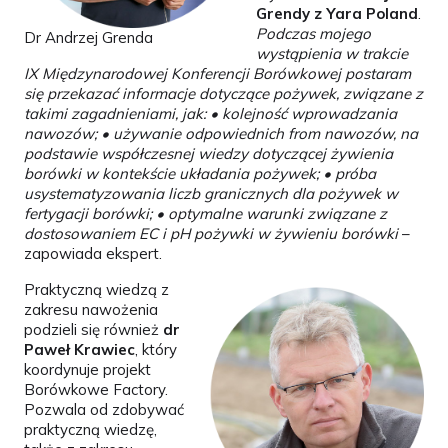
Grendy z Yara Poland
.
Podczas mojego
Dr Andrzej Grenda
wystąpienia w trakcie
IX Międzynarodowej Konferencji Borówkowej postaram
się przekazać informacje dotyczące pożywek, związane z
takimi zagadnieniami, jak: • kolejność wprowadzania
nawozów; • używanie odpowiednich from nawozów, na
podstawie współczesnej wiedzy dotyczącej żywienia
borówki w kontekście układania pożywek; • próba
usystematyzowania liczb granicznych dla pożywek w
fertygacji borówki; • optymalne warunki związane z
dostosowaniem EC i pH pożywki w żywieniu borówki
–
zapowiada ekspert.
Praktyczną wiedzą z
zakresu nawożenia
podzieli się również
dr
Paweł Krawiec
, który
koordynuje projekt
Borówkowe Factory.
Pozwala od zdobywać
praktyczną wiedzę,