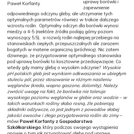
uprawę borówki i
Paweł Korfanty
zapewnienie
odpowiedniego odczynu gleby, ale utrzymanie tych
optymalnych parametrów również w trakcie dalszego
wzrostu roślin. Optymalny odczyn dla borówki wynosi
miedzy a 4-5 (niektóre źródła podają górny poziom
wynoszący 5,5), a rozwój roślin najlepiej przebiega na
stanowiskach ciepłych, przepuszczalnych ale zarazem
bogatych w materie organiczną (próchnicę). Nic zatem
dziwnego, że przygotowanie optymalnego stanowiska
pod uprawę borówki to kosztowne przedsięwzięcie. Co
wtedy gdy mamy glebę o wysokim odczynie?
Wysokie
pH polskich gleb jest wynikiem odkwaszania w ubiegłym
stuleciu pól, przez stosowanie w różnym nasileniu
węglanów (kreda, wapno gaszone, dolomity). Należy
zwrócić uwagę na fakt, że borówka nie toleruje
wysokiego poziomu węglanów w glebie oraz wodzie – w
takich warunkach rośliny słabo rosną, źle pobierają
składniki odżywcze, co jest jednym z powodów słabej
jakości owoców i złego przygotowania roślin do zimy
–
mówi
Paweł Korfanty z Gospodarstwa
Szkółkarskiego
, który podczas swojego wystąpienia
opowie o tym jak przygotować glebę pod uprawę