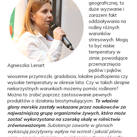
geograficznej, to
duże wyzwanie i
zarazem fakt
oddziaływania na
rośliny różnych
warunków
stresowych. Mogą
to być niskie
temperatury w
zimie, powodujące
przemarznięcia
Agnieszka Lenart
pędów i pąków,
wiosenne przymrozki, gradobicia, lokalne podtopienia czy
wysokie temperatury w okresie lata. Czy w takich skrajnie
niekorzystnych warunkach możemy pomóc roślinom?
Można to zrobić poprzez zastosowanie pewnych
produktów o działaniu biostymulującycm.
To właśnie
glony morskie zostały wskazane przez naukowców za
najważniejszą grupę organizmów żywych, która może
zostać wykorzystana na szeroką skalę w rolnictwie
zrównoważonym
. Substancje zawarte w glonach
wykazują pozytywny wpływ na wzrost i jakość plonu