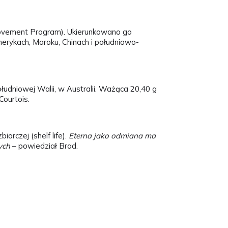
rovement Program). Ukierunkowano go
rykach, Maroku, Chinach i południowo-
udniowej Walii, w Australii. Ważąca 20,40 g
Courtois.
orczej (shelf life).
Eterna jako odmiana ma
ych
– powiedział Brad.