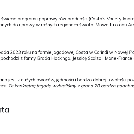
 świecie programu poprawy różnorodności (Costa’s Variety Imp
ych do uprawy w różnych regionach świata. Mowa tu o obu Ame
ada 2023 roku na farmie jagodowej Costa w Corindi w Nowej Poł
a, pochodzi z farmy Brada Hockinga, Jessicę Scalzo i Marie-France 
na jest z dużych owoców, jędrności i bardzo dobrej trwałości pozbi
ce. Tę konkretną jagodę wybraliśmy z grona 20 bardzo podobn
ata