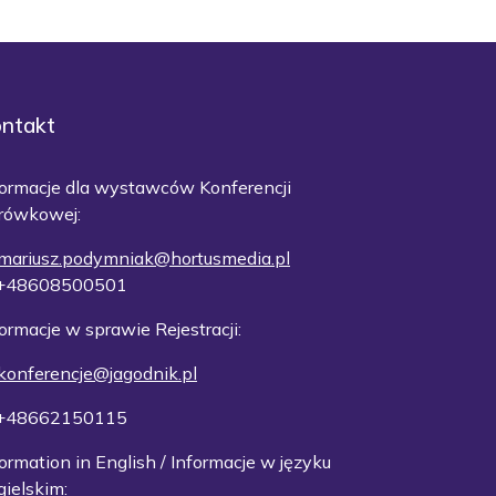
ntakt
formacje dla wystawców Konferencji
rówkowej:
mariusz.podymniak@hortusmedia.pl
 +48608500501
ormacje w sprawie Rejestracji:
konferencje@jagodnik.pl
 +48662150115
ormation in English / Informacje w języku
gielskim: