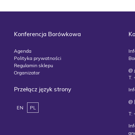
Konferencja Borówkowa
Ko
Agenda
In
Polityka prywatności
Bo
Regulamin sklepu
@
Organizator
T.
Przełącz język strony
Inf
@
EN
PL
T:
Inf
an