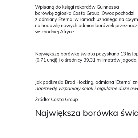
Wpisaną do księgi rekordów Guinnessa
borówkę zgłosiła Costa Group. Owoc pochodzi
z odmiany Eterna, w ramach uznanego na całym
na hodowlę nowych odmian borówek przeznaczon
wschodniej Afryce.
Największą borówkę świata pozyskano 13 listop
(0,71 uncji) i o średnicy 39,31 milimetrów jagod
Jak podkreśla Brad Hocking, odmiana ‘Eterna’ zna
naprawdę wspaniały smak i regularne duże owo
Źródło: Costa Group
Największa borówka świ