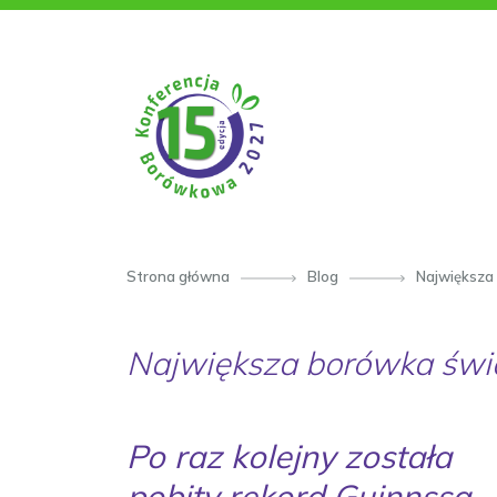
PRZESKOCZ DO TREŚCI
Strona główna
Blog
Największa
Największa borówka świa
Po raz kolejny została
pobity rekord Guinnssa