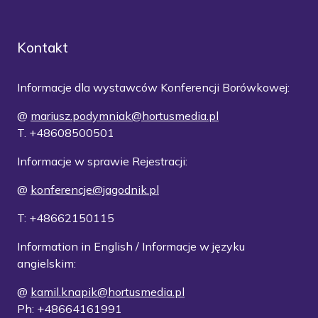
Kontakt
Informacje dla wystawców Konferencji Borówkowej:
@
mariusz.podymniak@hortusmedia.pl
T. +48608500501
Informacje w sprawie Rejestracji:
@
konferencje@jagodnik.pl
T: +48662150115
Information in English / Informacje w języku
angielskim:
@
kamil.knapik@hortusmedia.pl
Ph: +48664161991